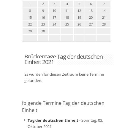
1
2
3
4
5
6
7
8
9
10
11
12
13
14
15
16
17
18
19
20
21
22
23
24
25
26
27
28
29
30
Brückentage Tag der deutschen
Einheit 2021
Es wurden für diesen Zeitraum keine Termine
gefunden.
folgende Termine Tag der deutschen
Einheit
Tag der deutschen Einheit
- Sonntag, 03.
Oktober 2021