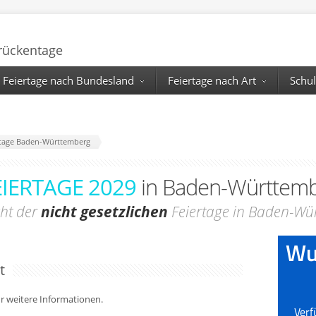
Brückentage
Feiertage nach Bundesland
Feiertage nach Art
Schul
ertage Baden-Württemberg
EIERTAGE 2029
in Baden-Württem
cht der
nicht gesetzlichen
Feiertage in Baden-Wü
t
für weitere Informationen.