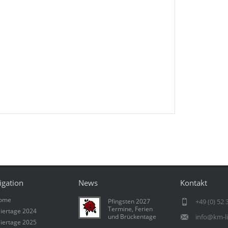
igation
News
Kontakt
ome
Pfingsten 2027
+49 (0) 52 
Termine, Ferien
iertage 2024
und Brückentage
info@km-l
iertage 2025