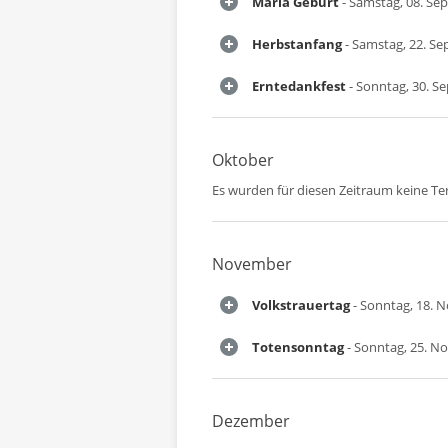
Mariä Geburt
- Samstag, 08. Se
Herbstanfang
- Samstag, 22. S
Erntedankfest
- Sonntag, 30. S
Oktober
Es wurden für diesen Zeitraum keine T
November
Volkstrauertag
- Sonntag, 18. 
Totensonntag
- Sonntag, 25. N
Dezember