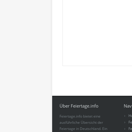
Über Feiertage.info
Nav
H
Feiertage.info bietet eine
Fe
ausführliche Übersicht der
Feiertage in Deutschland. Ein
Fe