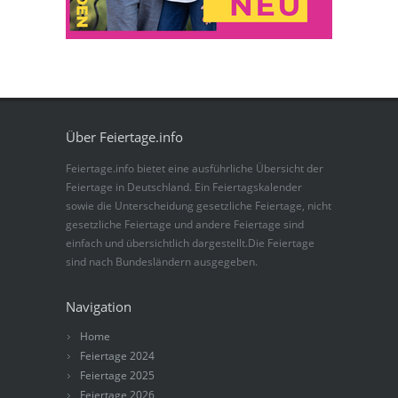
Über Feiertage.info
Feiertage.info bietet eine ausführliche Übersicht der
Feiertage in Deutschland. Ein Feiertagskalender
sowie die Unterscheidung gesetzliche Feiertage, nicht
gesetzliche Feiertage und andere Feiertage sind
einfach und übersichtlich dargestellt.Die Feiertage
sind nach Bundesländern ausgegeben.
Navigation
Home
Feiertage 2024
Feiertage 2025
Feiertage 2026