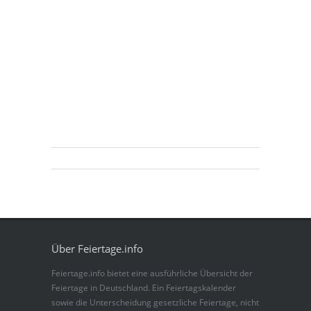
Über Feiertage.info
Feiertage.info bietet eine ausführliche Übersicht der
Feiertage in Deutschland. Ein Feiertagskalender
sowie die Unterscheidung gesetzliche Feiertage, nicht