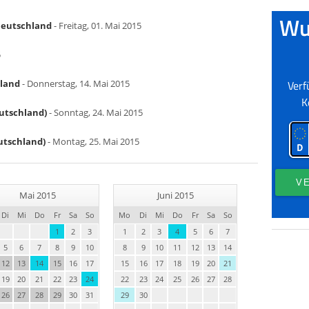
 Deutschland
- Freitag, 01. Mai 2015
5
hland
- Donnerstag, 14. Mai 2015
eutschland)
- Sonntag, 24. Mai 2015
utschland)
- Montag, 25. Mai 2015
Mai 2015
Juni 2015
Di
Mi
Do
Fr
Sa
So
Mo
Di
Mi
Do
Fr
Sa
So
1
2
3
1
2
3
4
5
6
7
5
6
7
8
9
10
8
9
10
11
12
13
14
12
13
14
15
16
17
15
16
17
18
19
20
21
19
20
21
22
23
24
22
23
24
25
26
27
28
26
27
28
29
30
31
29
30