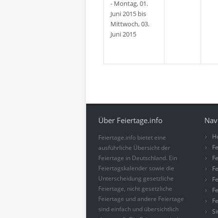
- Montag, 01.
Juni 2015 bis
Mittwoch, 03.
Juni 2015
Über Feiertage.info
Nav
H
Feiertage.info bietet eine
Fe
ausführliche Übersicht der
Feiertage in Deutschland. Ein
Fe
Feiertagskalender sowie die
Fe
Unterscheidung gesetzliche
Fe
Feiertage, nicht gesetzliche
Fe
Feiertage und andere Feiertage
Fe
sind einfach und übersichtlich
S