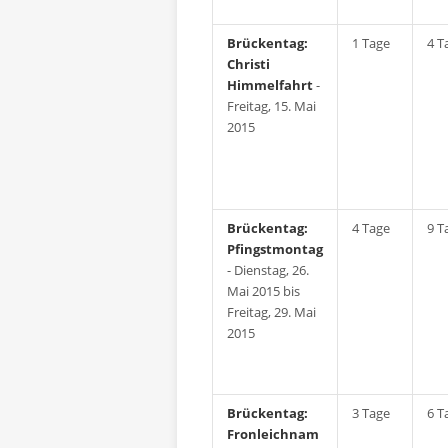
Brückentag:
1 Tage
4 T
Christi
Himmelfahrt
-
Freitag, 15. Mai
2015
Brückentag:
4 Tage
9 T
Pfingstmontag
- Dienstag, 26.
Mai 2015 bis
Freitag, 29. Mai
2015
Brückentag:
3 Tage
6 T
Fronleichnam