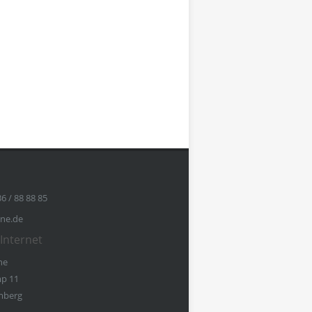
36 / 88 88 85
ine.de
Internet
ne
p 11
mberg