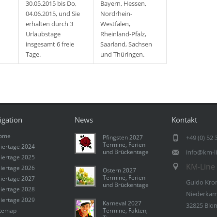
30.05.2015 bis Do,
Bayern, Hessen,
04.06.2015, und Sie
Nordrhein-
erhalten durch 3
Westfalen,
Urlaubstage
Rheinland-Pfalz,
insgesamt 6 freie
Saarland, Sachsen
Tage.
und Thüringen.
igation
News
Kontakt
ome
Pfingsten 2027
+49 (0) 52 
Termine, Ferien
iertage 2024
und Brückentage
info@km-l
iertage 2025
KM-Line 
iertage 2026
Ostern 2027
Termine, Ferien
iertage 2027
Guido Kro
und Brückentage
iertage 2028
Niederkam
iertage 2029
Karneval 2027
32825 Blo
itemap
Termine, Fakten,