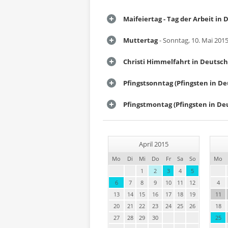
Maifeiertag - Tag der Arbeit in
Muttertag
- Sonntag, 10. Mai 201
Christi Himmelfahrt in Deutsc
Pfingstsonntag (Pfingsten in D
Pfingstmontag (Pfingsten in De
April 2015
Mo
Di
Mi
Do
Fr
Sa
So
Mo
1
2
3
4
5
6
7
8
9
10
11
12
4
13
14
15
16
17
18
19
11
20
21
22
23
24
25
26
18
27
28
29
30
25