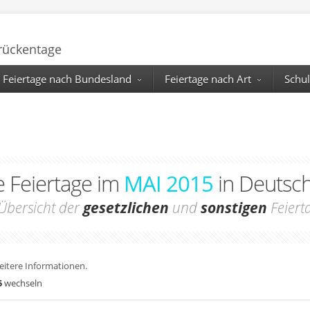
Brückentage
Feiertage nach Bundesland
Feiertage nach Art
Schul
e Feiertage im
MAI 2015
in Deutsc
Übersicht der
gesetzlichen
und
sonstigen
Feiert
weitere Informationen.
5
wechseln