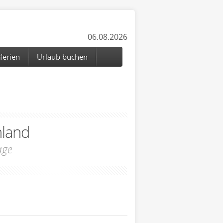
06.08.2026
ferien
Urlaub buchen
hland
age