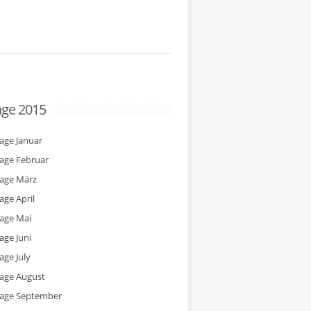
age 2015
tage Januar
tage Februar
tage März
age April
tage Mai
age Juni
age July
tage August
tage September