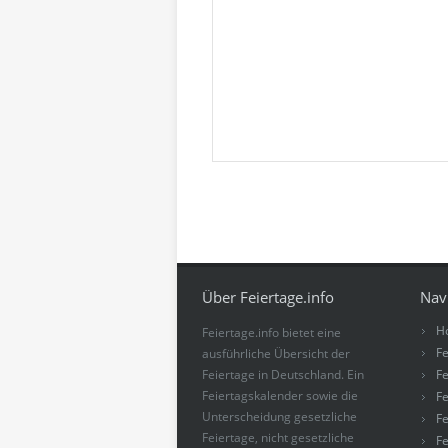
Über Feiertage.info
Nav
H
Feiertage.info bietet eine
Fe
ausführliche Übersicht der
Feiertage in Deutschland. Ein
Fe
Feiertagskalender sowie die
Fe
Unterscheidung gesetzliche
Fe
Feiertage, nicht gesetzliche
Fe