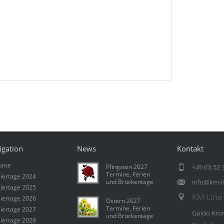
igation
News
Kontakt
ome
Pfingsten 2027
+49 (0) 52 
Termine, Ferien
iertage 2024
und Brückentage
info@km-l
iertage 2025
KM-Line 
iertage 2026
Ostern 2027
Termine, Ferien
iertage 2027
Guido Kro
und Brückentage
iertage 2028