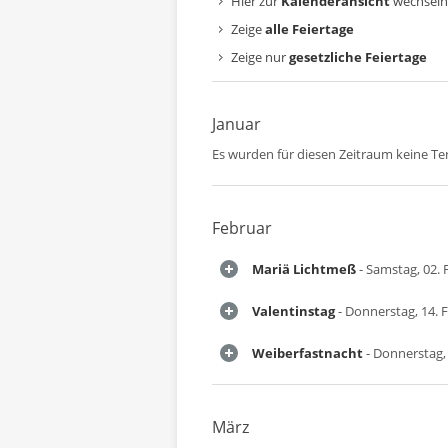
Hier zur
Kalenderansicht
wechseln
Zeige
alle Feiertage
Zeige nur
gesetzliche Feiertage
Januar
Es wurden für diesen Zeitraum keine T
Februar
Mariä Lichtmeß
- Samstag, 02. 
Valentinstag
- Donnerstag, 14. 
Weiberfastnacht
- Donnerstag,
März