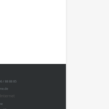
36 / 88 88 85
ine.de
Internet
ne