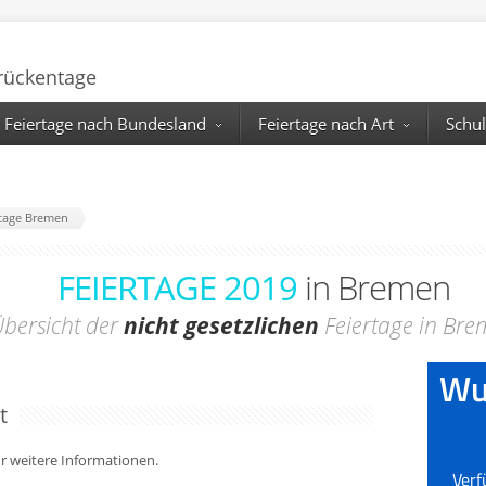
Brückentage
Feiertage nach Bundesland
Feiertage nach Art
Schul
ertage Bremen
FEIERTAGE 2019
in Bremen
bersicht der
nicht gesetzlichen
Feiertage in Br
t
für weitere Informationen.