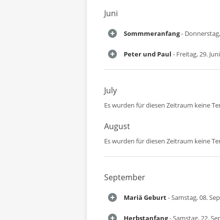
Juni
Sommmeranfang
- Donnerstag,
Peter und Paul
- Freitag, 29. Jun
July
Es wurden für diesen Zeitraum keine T
August
Es wurden für diesen Zeitraum keine T
September
Mariä Geburt
- Samstag, 08. Se
Herbstanfang
- Samstag, 22. S