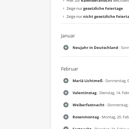
Hier zur
Kalenderansicht
wechseln
Zeige nur
gesetzliche Feiertage
Zeige nur
nicht gesetzliche Feiert
Januar
Neujahr in Deutschland
- Sonn
Februar
Mariä Lichtmeß
- Donnerstag, 0
Valentinstag
- Dienstag, 14. Feb
Weiberfastnacht
- Donnerstag,
Rosenmontag
- Montag, 20. Fe