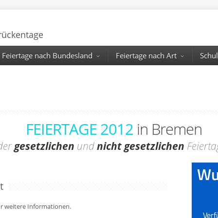
Brückentage
Feiertage nach Bundesland
Feiertage nach Art
Schul
FEIERTAGE 2012
in Bremen
 der
gesetzlichen
und
nicht gesetzlichen
Feierta
t
für weitere Informationen.