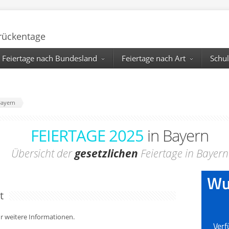
Brückentage
Feiertage nach Bundesland
Feiertage nach Art
Schul
Bayern
FEIERTAGE 2025
in Bayern
Übersicht der
gesetzlichen
Feiertage in Bayern
t
für weitere Informationen.