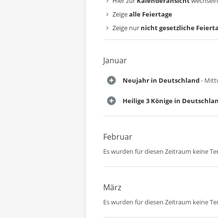
Hier zur
Kalenderansicht
wechseln
Zeige
alle Feiertage
Zeige nur
nicht gesetzliche Feiert
Januar
Neujahr in Deutschland
- Mitt
Heilige 3 Könige in Deutschla
Februar
Es wurden für diesen Zeitraum keine T
März
Es wurden für diesen Zeitraum keine T