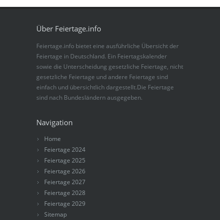
Über Feiertage.info
Feiertage.info bietet eine ausführliche Übersicht der
Feiertage in Deutschland. Ein Feiertagskalender
sowie die Unterscheidung gesetzliche Feiertage, nicht
gesetzliche Feiertage und andere Feiertage sind
einfach und übersichtlich dargestellt.Die Feiertage
sind nach Bundesländern ausgegeben.
Navigation
Home
Feiertage 2024
Feiertage 2025
Feiertage 2026
Feiertage 2027
Feiertage 2028
Feiertage 2029
Sitemap