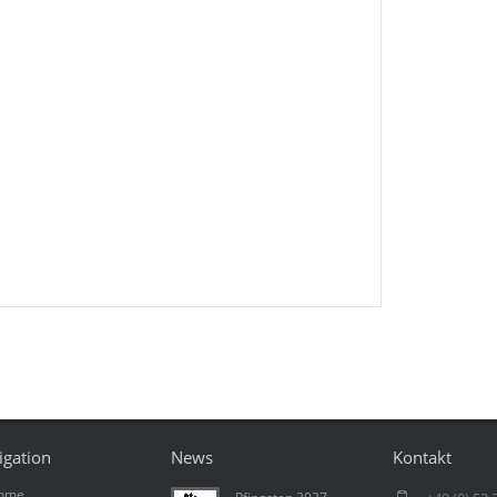
igation
News
Kontakt
ome