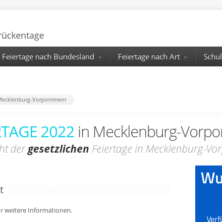
Brückentage
Feiertage nach Bundesland
Feiertage nach Art
Schul
e Mecklenburg-Vorpommern
RTAGE 2022
in Mecklenburg-Vorp
ht der
gesetzlichen
Feiertage in Mecklenburg-V
t
für weitere Informationen.