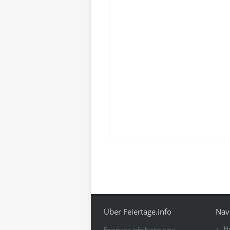
Über Feiertage.info
Nav
H
Feiertage.info bietet eine