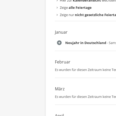
Hier zur
Kalenderansicht
wechseln
Zeige
alle Feiertage
Zeige nur
nicht gesetzliche Feiert
Januar
Neujahr in Deutschland
- Sams
Februar
Es wurden für diesen Zeitraum keine T
März
Es wurden für diesen Zeitraum keine T
April