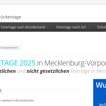
Brückentage
Feiertage nach Bundesland
Feiertage nach Art
Schul
rg-Vorpommern
RTAGE 2025
in Mecklenburg-Vorp
zlichen
und
nicht gesetzlichen
Feiertage in Me
t
für weitere Informationen.