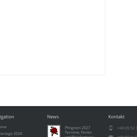
igation
News
Kontakt
ome
Pfingsten 2027
+49 (0) 52 
Termine, Ferien
iertage 2024
und Brückentage