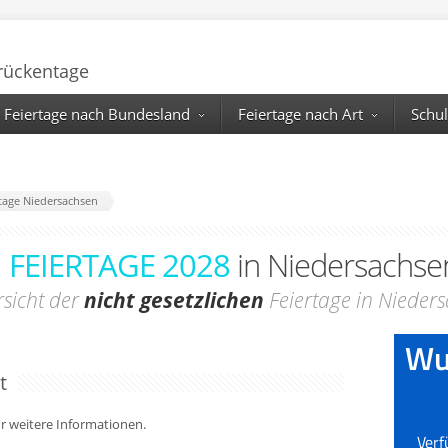
Brückentage
Feiertage nach Bundesland
Feiertage nach Art
Schul
rtage Niedersachsen
FEIERTAGE 2028
in Niedersachse
sicht der
nicht gesetzlichen
Feiertage in Nieder
t
für weitere Informationen.