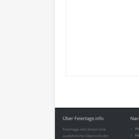
Über Feiertage.info
Nav
H
Feiertage.info bietet eine
Fe
ausführliche Übersicht der