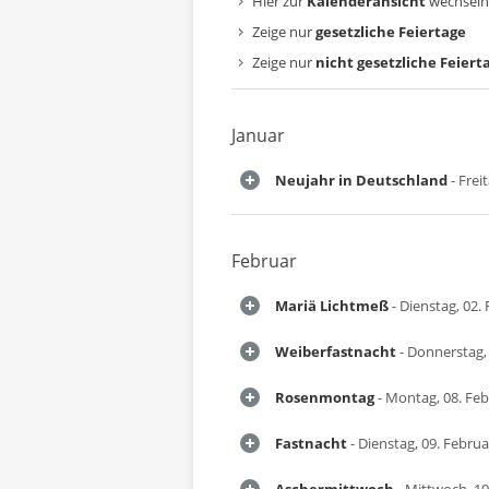
Hier zur
Kalenderansicht
wechseln
Zeige nur
gesetzliche Feiertage
Zeige nur
nicht gesetzliche Feiert
Januar
Neujahr in Deutschland
- Frei
Februar
Mariä Lichtmeß
- Dienstag, 02.
Weiberfastnacht
- Donnerstag,
Rosenmontag
- Montag, 08. Fe
Fastnacht
- Dienstag, 09. Febru