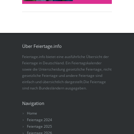
Über Feiertage.info
Feiertage.info bietet eine ausführliche Übersicht der
Feiertage in Deutschland. Ein Feiertagskalender
sowie die Unterscheidung gesetzliche Feiertage, nicht
gesetzliche Feiertage und andere Feiertage sind
einfach und übersichtlich dargestellt.Die Feiertage
sind nach Bundesländern ausgegeben.
Navigation
Home
Feiertage 2024
Feiertage 2025
Feiertage 2026