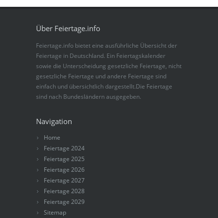
Über Feiertage.info
Feiertage.info bietet eine ausführliche Übersicht der
Feiertage in Deutschland. Ein Feiertagskalender
sowie die Unterscheidung gesetzliche Feiertage, nicht
gesetzliche Feiertage und andere Feiertage sind
einfach und übersichtlich dargestellt.Die Feiertage
sind nach Bundesländern ausgegeben.
Navigation
Home
Feiertage 2024
Feiertage 2025
Feiertage 2026
Feiertage 2027
Feiertage 2028
Feiertage 2029
Sitemap