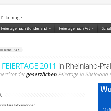
Brückentage
Feiertage nach Bundesland
Feiertage nach Art
Schul
Rheinland-Pfalz
FEIERTAGE 2011
in Rheinland-Pfa
bersicht der
gesetzlichen
Feiertage in Rheinland-
t
für weitere Informationen.