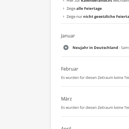
Hier zur
Kalenderansicht
wechseln
Zeige
alle Feiertage
Zeige nur
nicht gesetzliche Feiert
Januar
Neujahr in Deutschland
- Sams
Februar
Es wurden für diesen Zeitraum keine T
März
Es wurden für diesen Zeitraum keine T
April