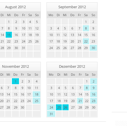
August 2012
September 2012
Di
Mi
Do
Fr
Sa
So
Mo
Di
Mi
Do
Fr
Sa
So
1
2
3
4
5
1
2
7
8
9
10
11
12
3
4
5
6
7
8
9
14
15
16
17
18
19
10
11
12
13
14
15
16
21
22
23
24
25
26
17
18
19
20
21
22
23
28
29
30
31
24
25
26
27
28
29
30
November 2012
Dezember 2012
Di
Mi
Do
Fr
Sa
So
Mo
Di
Mi
Do
Fr
Sa
So
1
2
3
4
1
2
6
7
8
9
10
11
3
4
5
6
7
8
9
13
14
15
16
17
18
10
11
12
13
14
15
16
20
21
22
23
24
25
17
18
19
20
21
22
23
27
28
29
30
24
25
26
27
28
29
30
31