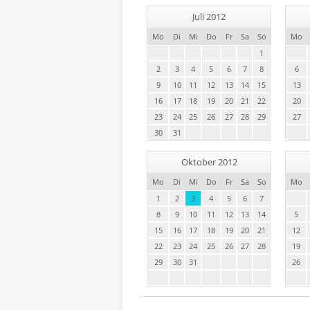
Juli 2012
Mo
Di
Mi
Do
Fr
Sa
So
Mo
1
2
3
4
5
6
7
8
6
9
10
11
12
13
14
15
13
16
17
18
19
20
21
22
20
23
24
25
26
27
28
29
27
30
31
Oktober 2012
Mo
Di
Mi
Do
Fr
Sa
So
Mo
1
2
3
4
5
6
7
8
9
10
11
12
13
14
5
15
16
17
18
19
20
21
12
22
23
24
25
26
27
28
19
29
30
31
26