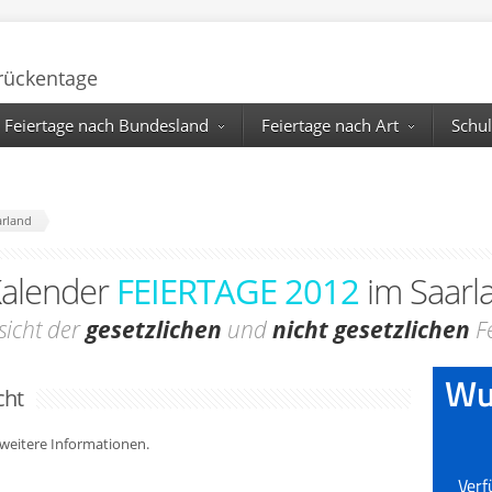
Brückentage
Feiertage nach Bundesland
Feiertage nach Art
Schul
arland
alender
FEIERTAGE 2012
im Saarl
sicht der
gesetzlichen
und
nicht gesetzlichen
Fe
cht
r weitere Informationen.