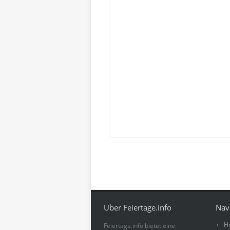
Über Feiertage.info
Nav
H
Feiertage.info bietet eine