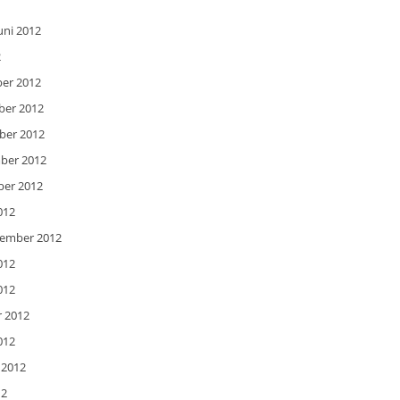
uni 2012
2
ber 2012
ber 2012
mber 2012
mber 2012
ber 2012
012
zember 2012
012
012
r 2012
012
 2012
12