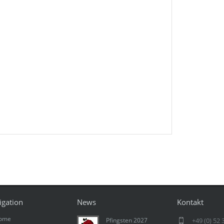
igation
News
Kontakt
ome
Pfingsten 2027
+49 (0) 52 