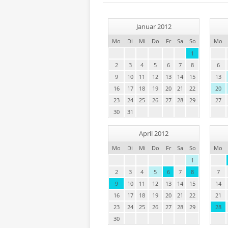
Januar 2012
Mo
Di
Mi
Do
Fr
Sa
So
Mo
1
2
3
4
5
6
7
8
6
9
10
11
12
13
14
15
13
16
17
18
19
20
21
22
20
23
24
25
26
27
28
29
27
30
31
April 2012
Mo
Di
Mi
Do
Fr
Sa
So
Mo
1
2
3
4
5
6
7
8
7
9
10
11
12
13
14
15
14
16
17
18
19
20
21
22
21
23
24
25
26
27
28
29
28
30