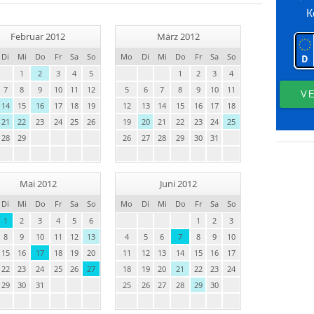
Februar 2012
März 2012
Di
Mi
Do
Fr
Sa
So
Mo
Di
Mi
Do
Fr
Sa
So
1
2
3
4
5
1
2
3
4
7
8
9
10
11
12
5
6
7
8
9
10
11
14
15
16
17
18
19
12
13
14
15
16
17
18
21
22
23
24
25
26
19
20
21
22
23
24
25
28
29
26
27
28
29
30
31
Mai 2012
Juni 2012
Di
Mi
Do
Fr
Sa
So
Mo
Di
Mi
Do
Fr
Sa
So
1
2
3
4
5
6
1
2
3
8
9
10
11
12
13
4
5
6
7
8
9
10
15
16
17
18
19
20
11
12
13
14
15
16
17
22
23
24
25
26
27
18
19
20
21
22
23
24
29
30
31
25
26
27
28
29
30