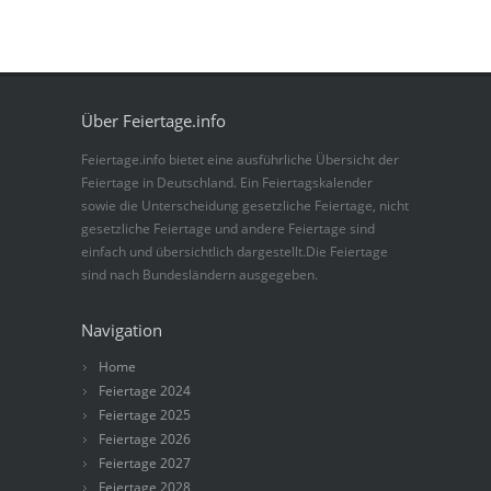
Über Feiertage.info
Feiertage.info bietet eine ausführliche Übersicht der
Feiertage in Deutschland. Ein Feiertagskalender
sowie die Unterscheidung gesetzliche Feiertage, nicht
gesetzliche Feiertage und andere Feiertage sind
einfach und übersichtlich dargestellt.Die Feiertage
sind nach Bundesländern ausgegeben.
Navigation
Home
Feiertage 2024
Feiertage 2025
Feiertage 2026
Feiertage 2027
Feiertage 2028