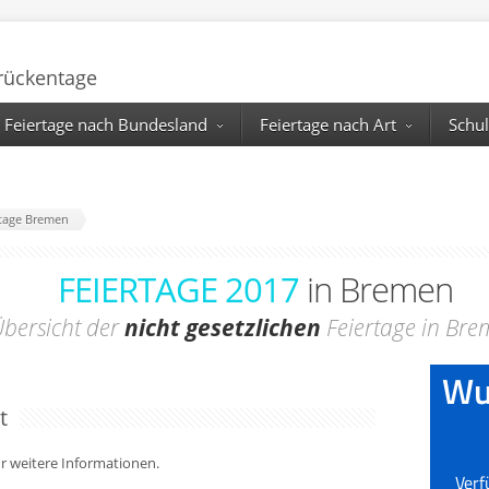
Brückentage
Feiertage nach Bundesland
Feiertage nach Art
Schul
ertage Bremen
FEIERTAGE 2017
in Bremen
bersicht der
nicht gesetzlichen
Feiertage in Br
t
für weitere Informationen.