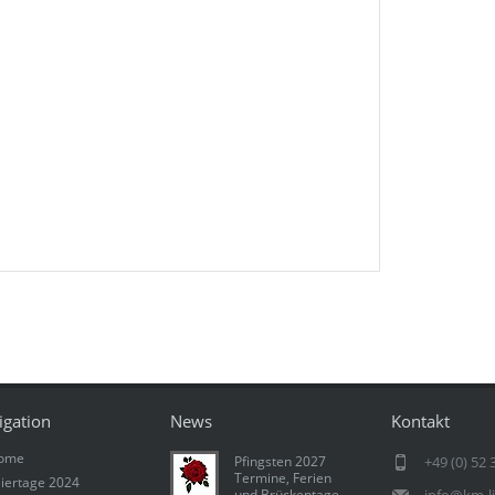
igation
News
Kontakt
ome
Pfingsten 2027
+49 (0) 52 
Termine, Ferien
iertage 2024
und Brückentage