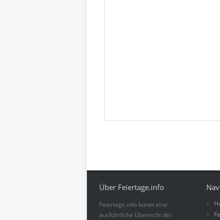
Über Feiertage.info
Nav
H
Feiertage.info bietet eine
Fe
ausführliche Übersicht der