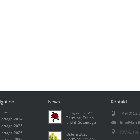
igation
News
Kontakt
ome
Pfingsten 2027
+49 (0) 52 
Termine, Ferien
iertage 2024
und Brückentage
info@km-l
iertage 2025
KM-Line 
iertage 2026
Ostern 2027
Termine, Ferien
iertage 2027