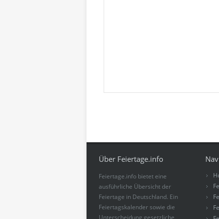
Über Feiertage.info
Nav
H
Feiertage.info bietet eine
Fe
ausführliche Übersicht der
Feiertage in Deutschland. Ein
Fe
Feiertagskalender sowie die
Fe
Unterscheidung gesetzliche
Fe