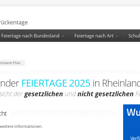
Brückentage
Feiertage nach Bundesland
Feiertage nach Art
Schul
einland-Pfalz
ender
FEIERTAGE 2025
in Rheinland
sicht der
gesetzlichen
und
nicht gesetzlichen
Fe
cht
r weitere Informationen.