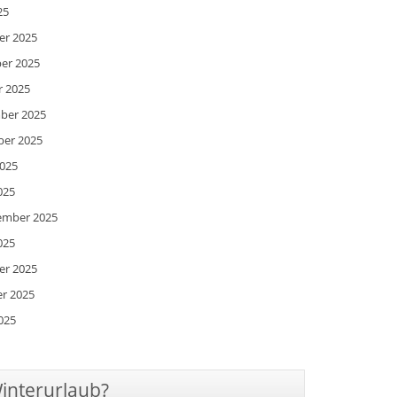
25
er 2025
ber 2025
r 2025
mber 2025
ber 2025
2025
025
zember 2025
025
er 2025
er 2025
025
Winterurlaub?