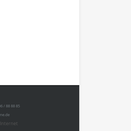
36 / 88 88 85
ine.de
Internet