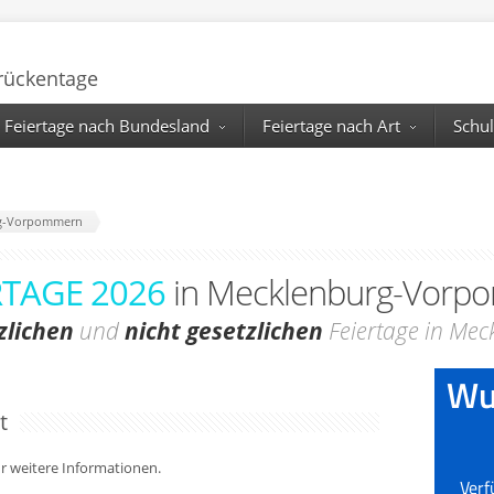
Brückentage
Feiertage nach Bundesland
Feiertage nach Art
Schul
rg-Vorpommern
RTAGE 2026
in Mecklenburg-Vorp
zlichen
und
nicht gesetzlichen
Feiertage in Me
t
für weitere Informationen.