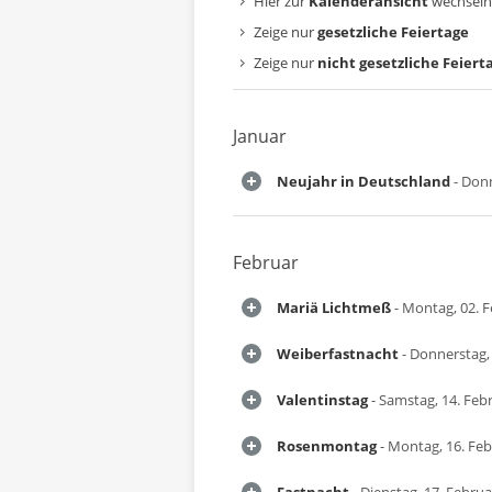
Hier zur
Kalenderansicht
wechseln
Zeige nur
gesetzliche Feiertage
Zeige nur
nicht gesetzliche Feiert
Januar
Neujahr in Deutschland
- Donn
Februar
Mariä Lichtmeß
- Montag, 02. 
Weiberfastnacht
- Donnerstag,
Valentinstag
- Samstag, 14. Feb
Rosenmontag
- Montag, 16. Fe