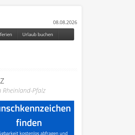
08.08.2026
ferien
Urlaub buchen
lz
n Rheinland-Pfalz