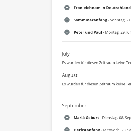
Fronleichnam in Deutschland
Sommmeranfang
- Sonntag, 21.
Peter und Paul
- Montag, 29. Ju
July
Es wurden für diesen Zeitraum keine T
August
Es wurden für diesen Zeitraum keine T
September
Mariä Geburt
- Dienstag, 08. S
Herbstanfang
- Mittwoch, 23. 