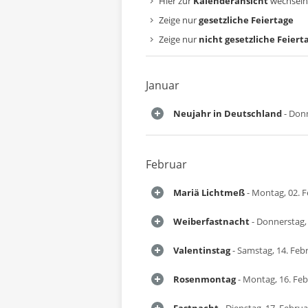
Hier zur
Kalenderansicht
wechseln
Zeige nur
gesetzliche Feiertage
Zeige nur
nicht gesetzliche Feiert
Januar
Neujahr in Deutschland
- Donn
Februar
Mariä Lichtmeß
- Montag, 02. 
Weiberfastnacht
- Donnerstag,
Valentinstag
- Samstag, 14. Feb
Rosenmontag
- Montag, 16. Fe