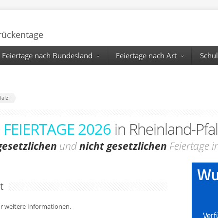
Brückentage
Feiertage nach Bundesland
Feiertage nach Art
Schul
falz
FEIERTAGE 2026
in Rheinland-Pfa
gesetzlichen
und
nicht gesetzlichen
Feiertage i
t
für weitere Informationen.