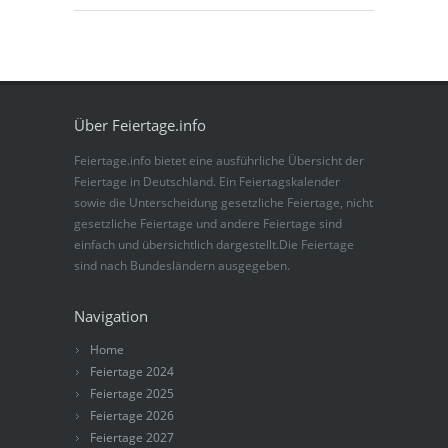
Über Feiertage.info
Feiertage.info bietet eine ausführliche Übersicht der
Feiertage in Deutschland. Ein Feiertagskalender
sowie die Unterscheidung gesetzliche Feiertage, nicht
gesetzliche Feiertage und andere Feiertage sind
einfach und übersichtlich dargestellt.Die Feiertage
sind nach Bundesländern ausgegeben.
Navigation
Home
Feiertage 2024
Feiertage 2025
Feiertage 2026
Feiertage 2027