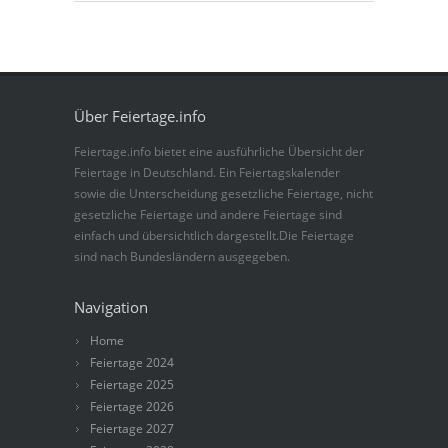
Über Feiertage.info
Feiertage.info bietet eine ausführliche Übersicht der
Feiertage in Deutschland. Ein Feiertagskalender
sowie die Unterscheidung gesetzliche Feiertage, nicht
gesetzliche Feiertage und andere Feiertage sind
einfach und übersichtlich dargestellt.Die Feiertage
sind nach Bundesländern ausgegeben.
Navigation
Home
Feiertage 2024
Feiertage 2025
Feiertage 2026
Feiertage 2027