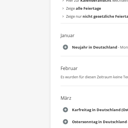
Hier zur
Kalenderansicht
wechseln
Zeige
alle Feiertage
Zeige nur
nicht gesetzliche Feiert
Januar
Neujahr in Deutschland
- Mont
Februar
Es wurden für diesen Zeitraum keine T
März
Karfreitag in Deutschland (Os
Ostersonntag in Deutschland 