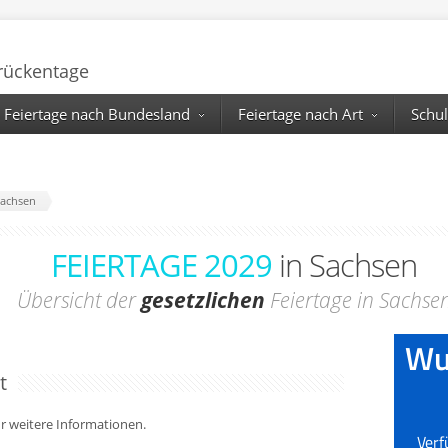
Brückentage
Feiertage nach Bundesland
Feiertage nach Art
Schul
Sachsen
FEIERTAGE 2029
in Sachsen
Übersicht der
gesetzlichen
Feiertage in Sachse
t
für weitere Informationen.