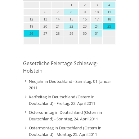
1
2
3
4
5
6
7
8
9
10
11
12
13
14
15
16
17
18
19
20
21
22
23
24
25
26
27
28
29
30
31
Gesetzliche Feiertage Schleswig-
Holstein
Neujahr in Deutschland - Samstag, 01. Januar
2011
Karfreitag in Deutschland (Ostern in
Deutschland) - Freitag, 22. April 2011
Ostersonntag in Deutschland (Ostern in
Deutschland) - Sonntag, 24. April 2011
Ostermontag in Deutschland (Ostern in
Deutschland) - Montag, 25. April 2011