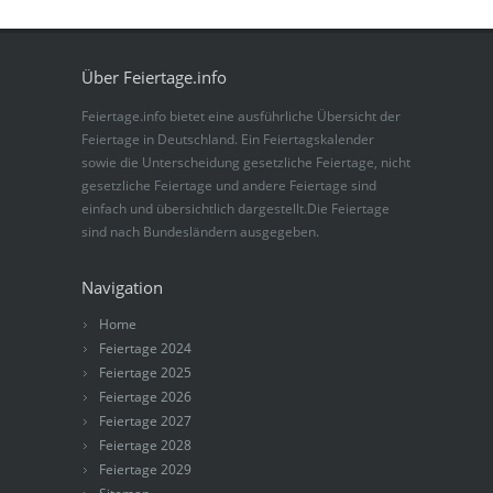
Über Feiertage.info
Feiertage.info bietet eine ausführliche Übersicht der
Feiertage in Deutschland. Ein Feiertagskalender
sowie die Unterscheidung gesetzliche Feiertage, nicht
gesetzliche Feiertage und andere Feiertage sind
einfach und übersichtlich dargestellt.Die Feiertage
sind nach Bundesländern ausgegeben.
Navigation
Home
Feiertage 2024
Feiertage 2025
Feiertage 2026
Feiertage 2027
Feiertage 2028
Feiertage 2029