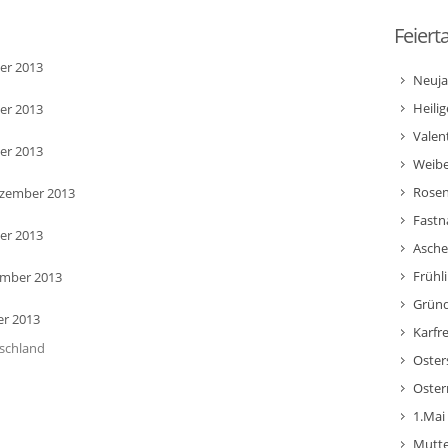
Feiert
er 2013
Neuja
Heili
er 2013
Valen
er 2013
Weibe
Rose
ezember 2013
Fastn
er 2013
Asche
Frühl
ember 2013
Gründ
er 2013
Karfr
tschland
Oster
Oster
1.Mai
Mutte