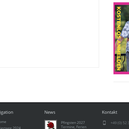
igation
News
Kontakt
ome
Pfingsten 2027
+49 (0) 52 
Termine, Ferien
iertage 2024