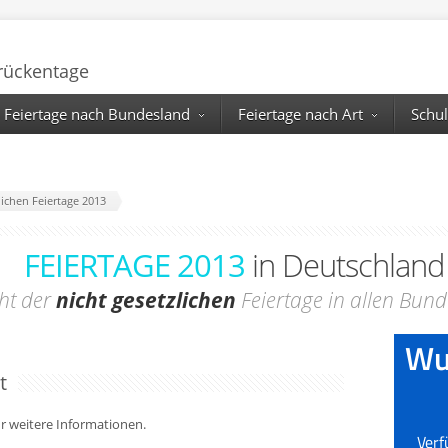
Brückentage
Feiertage nach Bundesland
Feiertage nach Art
Schul
zlichen Feiertage 2013
FEIERTAGE 2013
in Deutschland
ht der
nicht gesetzlichen
Feiertage in allen Bun
t
für weitere Informationen.