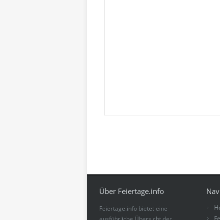
Über Feiertage.info
Nav
H
Feiertage.info bietet eine
Fe
ausführliche Übersicht der