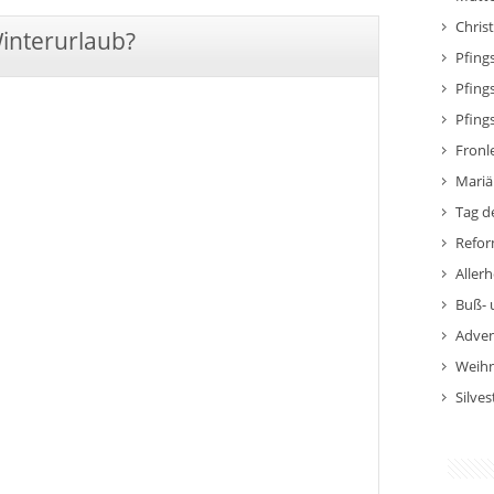
Chris
Winterurlaub?
Pfing
Pfing
Pfing
Fronl
Mariä
Tag d
Refor
Allerh
Buß- 
Adven
Weihn
Silves