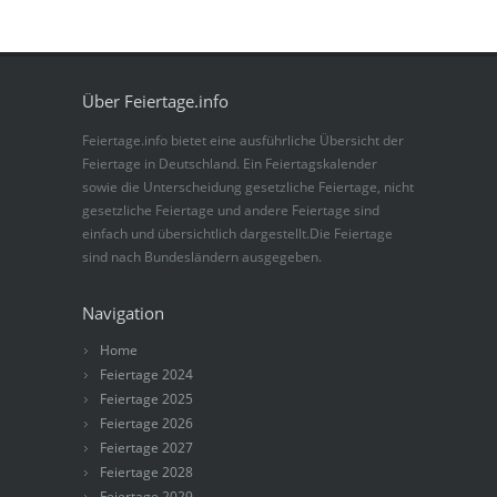
Über Feiertage.info
Feiertage.info bietet eine ausführliche Übersicht der
Feiertage in Deutschland. Ein Feiertagskalender
sowie die Unterscheidung gesetzliche Feiertage, nicht
gesetzliche Feiertage und andere Feiertage sind
einfach und übersichtlich dargestellt.Die Feiertage
sind nach Bundesländern ausgegeben.
Navigation
Home
Feiertage 2024
Feiertage 2025
Feiertage 2026
Feiertage 2027
Feiertage 2028
Feiertage 2029