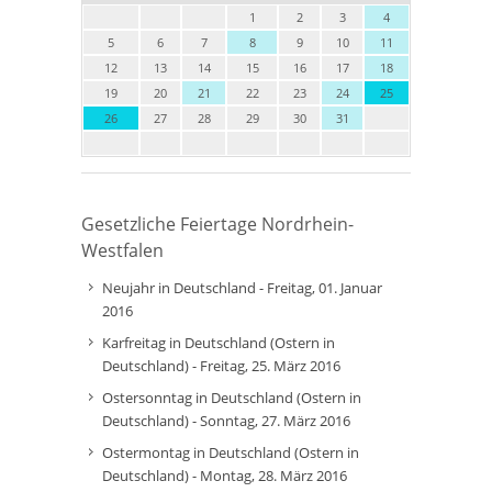
1
2
3
4
5
6
7
8
9
10
11
12
13
14
15
16
17
18
19
20
21
22
23
24
25
26
27
28
29
30
31
Gesetzliche Feiertage Nordrhein-
Westfalen
Neujahr in Deutschland - Freitag, 01. Januar
2016
Karfreitag in Deutschland (Ostern in
Deutschland) - Freitag, 25. März 2016
Ostersonntag in Deutschland (Ostern in
Deutschland) - Sonntag, 27. März 2016
Ostermontag in Deutschland (Ostern in
Deutschland) - Montag, 28. März 2016