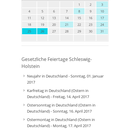
1
2
3
4
5
6
7
8
9
10
11
12
13
14
15
16
17
18
19
20
21
22
23
24
25
26
27
28
29
30
31
Gesetzliche Feiertage Schleswig-
Holstein
Neujahr in Deutschland - Sonntag, 01. Januar
2017
Karfreitag in Deutschland (Ostern in
Deutschland) - Freitag, 14. April 2017
Ostersonntag in Deutschland (Ostern in
Deutschland) - Sonntag, 16. April 2017
Ostermontag in Deutschland (Ostern in
Deutschland) - Montag, 17. April 2017