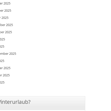
er 2025
ber 2025
r 2025
mber 2025
ber 2025
2025
025
zember 2025
025
er 2025
er 2025
025
Winterurlaub?