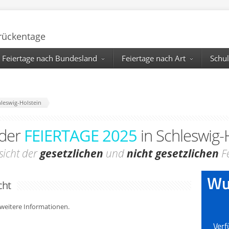
Brückentage
Feiertage nach Bundesland
Feiertage nach Art
Schul
hleswig-Holstein
nder
FEIERTAGE 2025
in Schleswig-
sicht der
gesetzlichen
und
nicht gesetzlichen
Fe
cht
r weitere Informationen.