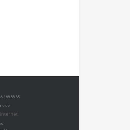
36 / 88 88 85
ine.de
Internet
ne