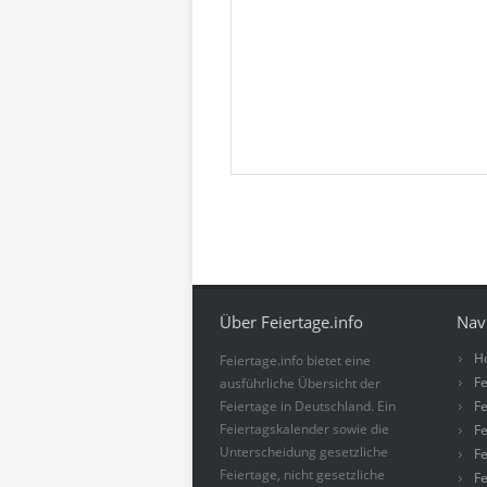
Über Feiertage.info
Nav
H
Feiertage.info bietet eine
Fe
ausführliche Übersicht der
Feiertage in Deutschland. Ein
Fe
Feiertagskalender sowie die
Fe
Unterscheidung gesetzliche
Fe
Feiertage, nicht gesetzliche
Fe