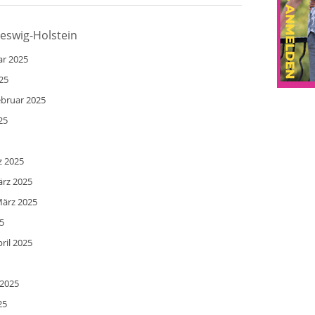
leswig-Holstein
ar 2025
025
ebruar 2025
25
z 2025
ärz 2025
März 2025
5
ril 2025
 2025
25