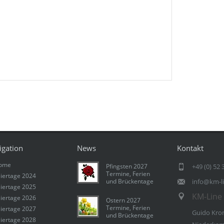
igation
News
Kontakt
ome
Pfingsten 2027
+49 (0) 52 
Termine, Ferien
iertage 2024
und Brückentage
info@km-l
iertage 2025
KM-Line 
iertage 2026
Ostern 2027
Termine, Ferien
iertage 2027
Guido Kro
und Brückentage
iertage 2028