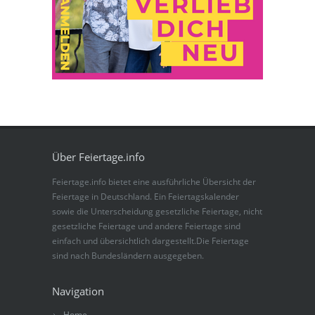
Über Feiertage.info
Feiertage.info bietet eine ausführliche Übersicht der
Feiertage in Deutschland. Ein Feiertagskalender
sowie die Unterscheidung gesetzliche Feiertage, nicht
gesetzliche Feiertage und andere Feiertage sind
einfach und übersichtlich dargestellt.Die Feiertage
sind nach Bundesländern ausgegeben.
Navigation
Home