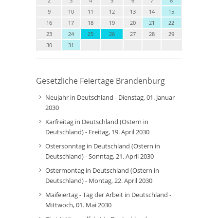
2
3
4
5
6
7
8
9
10
11
12
13
14
15
16
17
18
19
20
21
22
23
24
25
26
27
28
29
30
31
Gesetzliche Feiertage Brandenburg
Neujahr in Deutschland - Dienstag, 01. Januar
2030
Karfreitag in Deutschland (Ostern in
Deutschland) - Freitag, 19. April 2030
Ostersonntag in Deutschland (Ostern in
Deutschland) - Sonntag, 21. April 2030
Ostermontag in Deutschland (Ostern in
Deutschland) - Montag, 22. April 2030
Maifeiertag - Tag der Arbeit in Deutschland -
Mittwoch, 01. Mai 2030