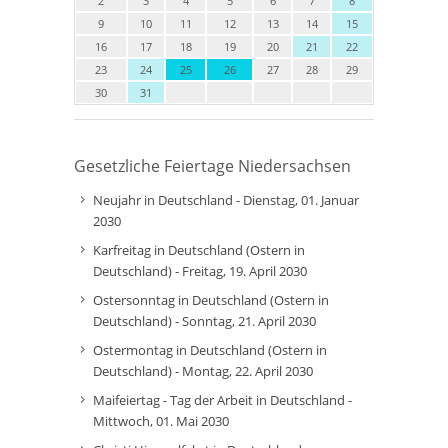
2
3
4
5
6
7
8
9
10
11
12
13
14
15
16
17
18
19
20
21
22
23
24
25
26
27
28
29
30
31
Gesetzliche Feiertage Niedersachsen
Neujahr in Deutschland - Dienstag, 01. Januar
2030
Karfreitag in Deutschland (Ostern in
Deutschland) - Freitag, 19. April 2030
Ostersonntag in Deutschland (Ostern in
Deutschland) - Sonntag, 21. April 2030
Ostermontag in Deutschland (Ostern in
Deutschland) - Montag, 22. April 2030
Maifeiertag - Tag der Arbeit in Deutschland -
Mittwoch, 01. Mai 2030