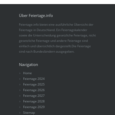
Über Feiertage.info
Feiertage.info bietet eine ausführliche Übersicht der
Feiertage in Deutschland. Ein Feiertagskalender
sowie die Unterscheidung gesetzliche Feiertage, nicht
gesetzliche Feiertage und andere Feiertage sind
einfach und übersichtlich dargestellt.Die Feiertage
sind nach Bundesländern ausgegeben.
Navigation
Home
Feiertage 2024
Feiertage 2025
Feiertage 2026
Feiertage 2027
Feiertage 2028
Feiertage 2029
Sitemap