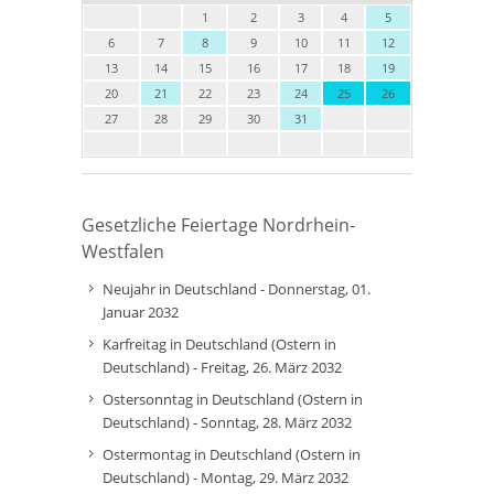
1
2
3
4
5
6
7
8
9
10
11
12
13
14
15
16
17
18
19
20
21
22
23
24
25
26
27
28
29
30
31
Gesetzliche Feiertage Nordrhein-
Westfalen
Neujahr in Deutschland - Donnerstag, 01.
Januar 2032
Karfreitag in Deutschland (Ostern in
Deutschland) - Freitag, 26. März 2032
Ostersonntag in Deutschland (Ostern in
Deutschland) - Sonntag, 28. März 2032
Ostermontag in Deutschland (Ostern in
Deutschland) - Montag, 29. März 2032