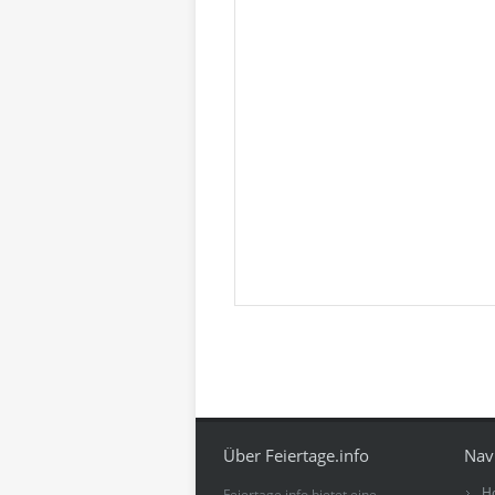
Über Feiertage.info
Nav
H
Feiertage.info bietet eine