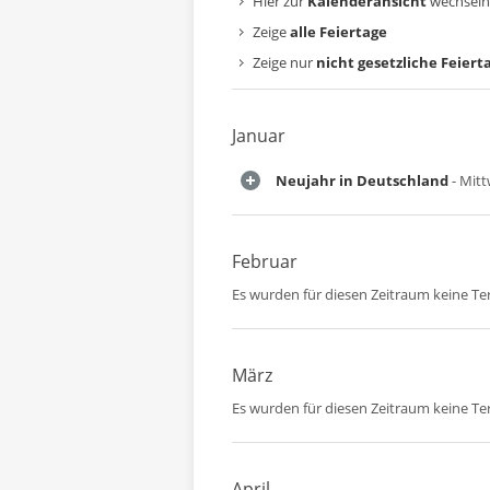
Hier zur
Kalenderansicht
wechseln
Zeige
alle Feiertage
Zeige nur
nicht gesetzliche Feiert
Januar
Neujahr in Deutschland
- Mitt
Februar
Es wurden für diesen Zeitraum keine T
März
Es wurden für diesen Zeitraum keine T
April