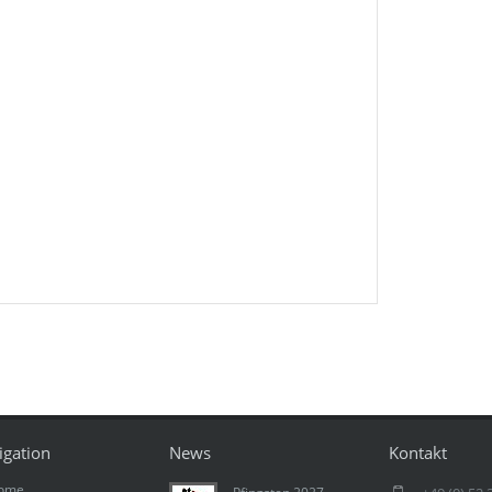
igation
News
Kontakt
ome