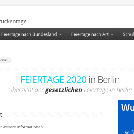
Brückentage
Feiertage nach Bundesland
Feiertage nach Art
Schul
erlin
FEIERTAGE 2020
in Berlin
Übersicht der
gesetzlichen
Feiertage in Berlin
t
für weitere Informationen.