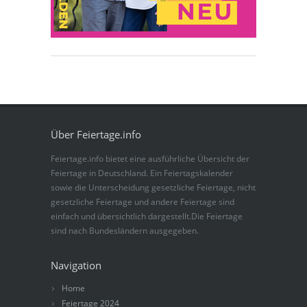
Über Feiertage.info
Feiertage.info bietet eine ausführliche Übersicht der
Feiertage in Deutschland. Ein Feiertagskalender
sowie die Unterscheidung gesetzliche Feiertage, nicht
gesetzliche Feiertage und andere Feiertage sind
einfach und übersichtlich dargestellt.Die Feiertage
sind nach Bundesländern ausgegeben.
Navigation
Home
Feiertage 2024