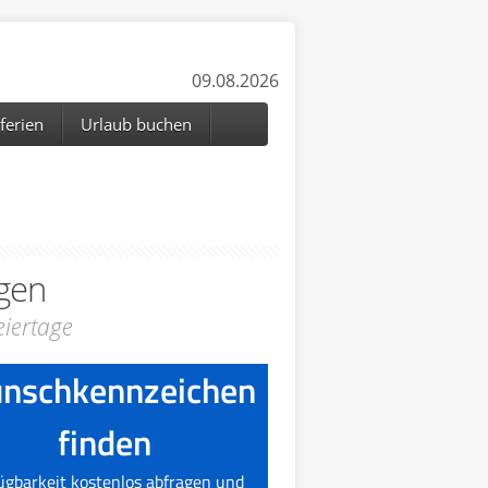
09.08.2026
ferien
Urlaub buchen
gen
iertage