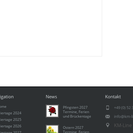
igation
News
Kontakt
ome
Pfingsten 2027
+49 (0) 52 
Termine, Ferien
iertage 2024
und Brückentage
info@km-l
iertage 2025
KM-Line 
iertage 2026
Ostern 2027
Termine, Ferien
iertage 2027