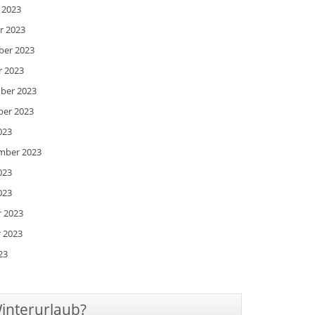
i 2023
r 2023
ber 2023
r 2023
mber 2023
ber 2023
023
ember 2023
023
023
r 2023
r 2023
23
Winterurlaub?