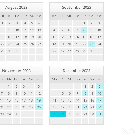
August 2023
September 2023
Di
Mi
Do
Fr
Sa
So
Mo
Di
Mi
Do
Fr
Sa
So
1
2
3
4
5
6
1
2
3
8
9
10
11
12
13
4
5
6
7
8
9
10
15
16
17
18
19
20
11
12
13
14
15
16
17
22
23
24
25
26
27
18
19
20
21
22
23
24
29
30
31
25
26
27
28
29
30
November 2023
Dezember 2023
Di
Mi
Do
Fr
Sa
So
Mo
Di
Mi
Do
Fr
Sa
So
1
2
3
4
5
1
2
3
7
8
9
10
11
12
4
5
6
7
8
9
10
14
15
16
17
18
19
11
12
13
14
15
16
17
21
22
23
24
25
26
18
19
20
21
22
23
24
28
29
30
25
26
27
28
29
30
31