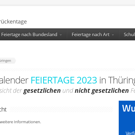
Brückentage
Feiertage nach Bundesland
Feiertage nach Art
Schul
üringen
alender
FEIERTAGE 2023
in Thürin
sicht der
gesetzlichen
und
nicht gesetzlichen
Fe
cht
r weitere Informationen.