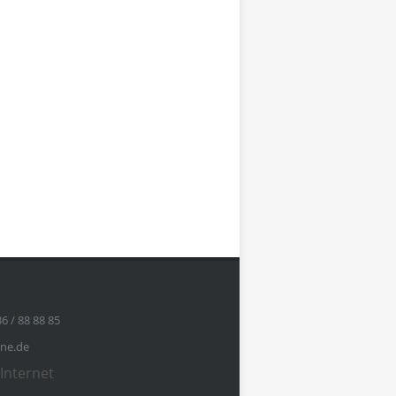
36 / 88 88 85
ine.de
Internet