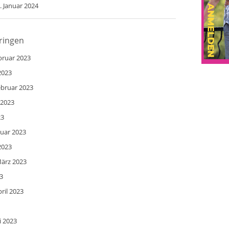
. Januar 2024
üringen
bruar 2023
2023
ebruar 2023
 2023
23
ruar 2023
2023
März 2023
3
ril 2023
i 2023