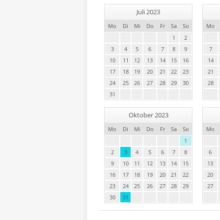
Juli 2023
Mo
Di
Mi
Do
Fr
Sa
So
Mo
1
2
3
4
5
6
7
8
9
7
10
11
12
13
14
15
16
14
17
18
19
20
21
22
23
21
24
25
26
27
28
29
30
28
31
Oktober 2023
Mo
Di
Mi
Do
Fr
Sa
So
Mo
1
2
3
4
5
6
7
8
6
9
10
11
12
13
14
15
13
16
17
18
19
20
21
22
20
23
24
25
26
27
28
29
27
30
31