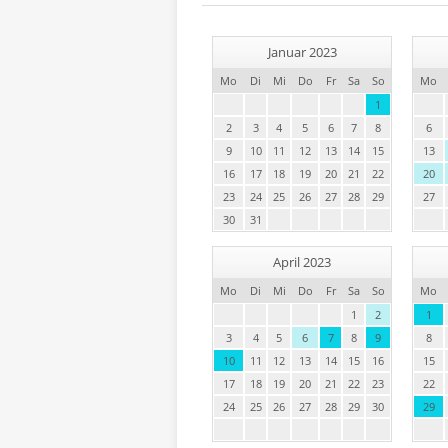
Januar 2023
Mo
Di
Mi
Do
Fr
Sa
So
Mo
1
2
3
4
5
6
7
8
6
9
10
11
12
13
14
15
13
16
17
18
19
20
21
22
20
23
24
25
26
27
28
29
27
30
31
April 2023
Mo
Di
Mi
Do
Fr
Sa
So
Mo
1
2
1
3
4
5
6
7
8
9
8
10
11
12
13
14
15
16
15
17
18
19
20
21
22
23
22
24
25
26
27
28
29
30
29