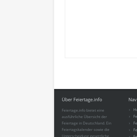
Über Feiertage.info
Nav
H
Feiertage.info bietet eine
Fe
ausführliche Übersicht der
Feiertage in Deutschland. Ein
Fe
Feiertagskalender sowie die
Fe
Unterscheidung gesetzliche
Fe