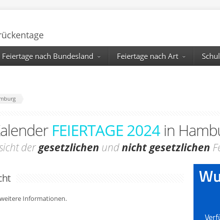
Brückentage
Feiertage nach Bundesland
Feiertage nach Art
Schul
amburg
alender
FEIERTAGE 2024
in Hamb
sicht der
gesetzlichen
und
nicht gesetzlichen
Fe
cht
r weitere Informationen.