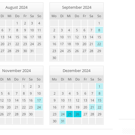
August 2024
September 2024
Di
Mi
Do
Fr
Sa
So
Mo
Di
Mi
Do
Fr
Sa
So
1
2
3
4
1
6
7
8
9
10
11
2
3
4
5
6
7
8
13
14
15
16
17
18
9
10
11
12
13
14
15
20
21
22
23
24
25
16
17
18
19
20
21
22
27
28
29
30
31
23
24
25
26
27
28
29
30
November 2024
Dezember 2024
Di
Mi
Do
Fr
Sa
So
Mo
Di
Mi
Do
Fr
Sa
So
1
2
3
1
5
6
7
8
9
10
2
3
4
5
6
7
8
12
13
14
15
16
17
9
10
11
12
13
14
15
19
20
21
22
23
24
16
17
18
19
20
21
22
26
27
28
29
30
23
24
25
26
27
28
29
30
31