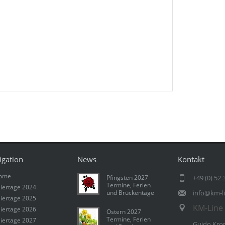
igation
News
Kontakt
ome
Pfingsten 2027
+49 (0) 52 
Termine, Ferien
iertage 2024
und Brückentage
info@km-l
iertage 2025
KM-Line 
iertage 2026
Ostern 2027
Termine, Ferien
iertage 2027
Guido Kro