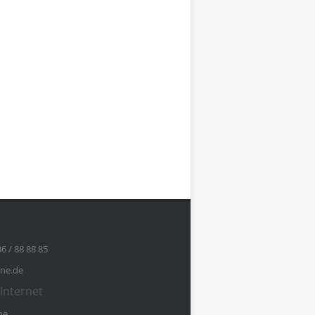
36 / 88 88 85
ine.de
Internet
ne