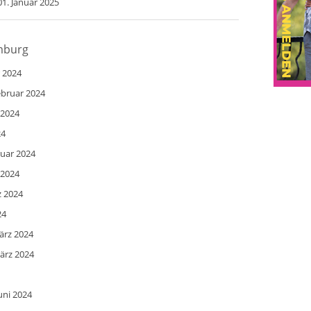
01. Januar 2025
amburg
r 2024
ebruar 2024
 2024
24
ruar 2024
 2024
z 2024
24
ärz 2024
ärz 2024
uni 2024