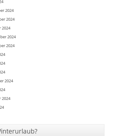
24
ber 2024
ber 2024
r 2024
mber 2024
ber 2024
024
024
024
er 2024
024
r 2024
024
Winterurlaub?