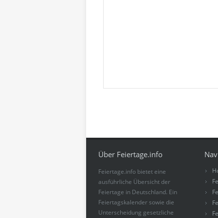
Über Feiertage.info
Nav
H
Feiertage.info bietet eine
Fe
ausführliche Übersicht der
Feiertage in Deutschland. Ein
Fe
Feiertagskalender sowie die
Fe
Unterscheidung gesetzliche
Fe