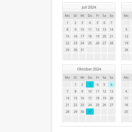
Juli 2024
Mo
Di
Mi
Do
Fr
Sa
So
Mo
1
2
3
4
5
6
7
8
9
10
11
12
13
14
5
15
16
17
18
19
20
21
12
22
23
24
25
26
27
28
19
29
30
31
26
Oktober 2024
Mo
Di
Mi
Do
Fr
Sa
So
Mo
1
2
3
4
5
6
7
8
9
10
11
12
13
4
14
15
16
17
18
19
20
11
21
22
23
24
25
26
27
18
28
29
30
31
25