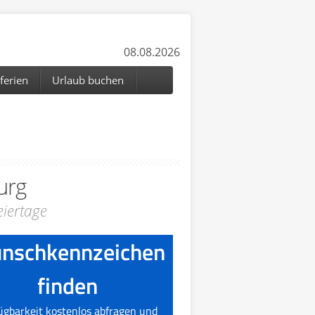
08.08.2026
ferien
Urlaub buchen
urg
iertage