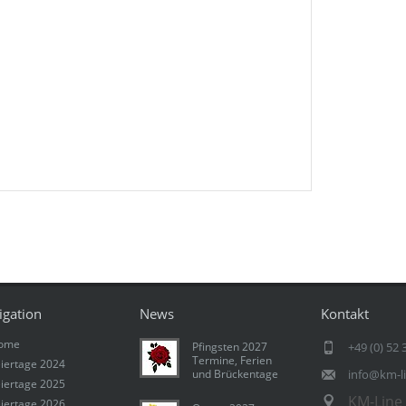
igation
News
Kontakt
ome
Pfingsten 2027
+49 (0) 52 
Termine, Ferien
iertage 2024
und Brückentage
info@km-l
iertage 2025
KM-Line 
iertage 2026