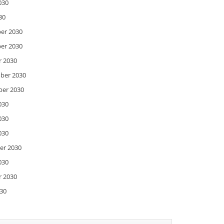
030
30
ber 2030
ber 2030
r 2030
mber 2030
ber 2030
030
030
030
er 2030
030
r 2030
030