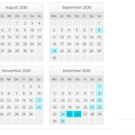
August 2030
September 2030
Di
Mi
Do
Fr
Sa
So
Mo
Di
Mi
Do
Fr
Sa
So
1
2
3
4
1
6
7
8
9
10
11
2
3
4
5
6
7
8
13
14
15
16
17
18
9
10
11
12
13
14
15
20
21
22
23
24
25
16
17
18
19
20
21
22
27
28
29
30
31
23
24
25
26
27
28
29
30
November 2030
Dezember 2030
Di
Mi
Do
Fr
Sa
So
Mo
Di
Mi
Do
Fr
Sa
So
1
2
3
1
5
6
7
8
9
10
2
3
4
5
6
7
8
12
13
14
15
16
17
9
10
11
12
13
14
15
19
20
21
22
23
24
16
17
18
19
20
21
22
26
27
28
29
30
23
24
25
26
27
28
29
30
31