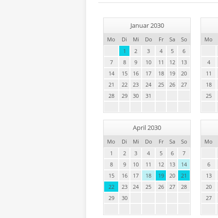
Januar 2030
Mo
Di
Mi
Do
Fr
Sa
So
Mo
1
2
3
4
5
6
7
8
9
10
11
12
13
4
14
15
16
17
18
19
20
11
21
22
23
24
25
26
27
18
28
29
30
31
25
April 2030
Mo
Di
Mi
Do
Fr
Sa
So
Mo
1
2
3
4
5
6
7
8
9
10
11
12
13
14
6
15
16
17
18
19
20
21
13
22
23
24
25
26
27
28
20
29
30
27