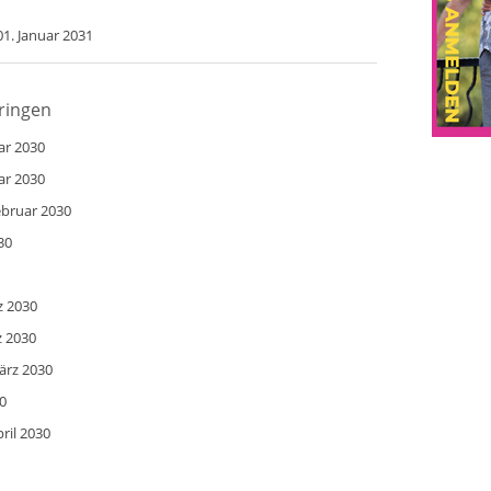
01. Januar 2031
üringen
ar 2030
ar 2030
ebruar 2030
30
z 2030
z 2030
ärz 2030
0
ril 2030