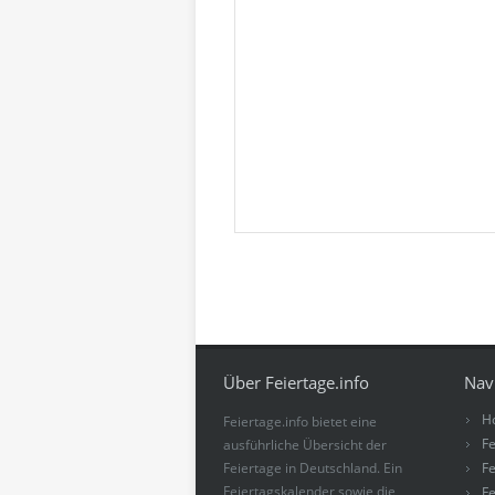
Über Feiertage.info
Nav
H
Feiertage.info bietet eine
Fe
ausführliche Übersicht der
Feiertage in Deutschland. Ein
Fe
Feiertagskalender sowie die
Fe