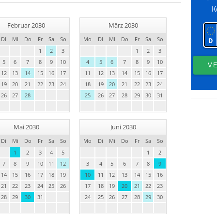
Februar 2030
März 2030
Di
Mi
Do
Fr
Sa
So
Mo
Di
Mi
Do
Fr
Sa
So
1
2
3
1
2
3
5
6
7
8
9
10
4
5
6
7
8
9
10
12
13
14
15
16
17
11
12
13
14
15
16
17
19
20
21
22
23
24
18
19
20
21
22
23
24
26
27
28
25
26
27
28
29
30
31
Mai 2030
Juni 2030
Di
Mi
Do
Fr
Sa
So
Mo
Di
Mi
Do
Fr
Sa
So
1
2
3
4
5
1
2
7
8
9
10
11
12
3
4
5
6
7
8
9
14
15
16
17
18
19
10
11
12
13
14
15
16
21
22
23
24
25
26
17
18
19
20
21
22
23
28
29
30
31
24
25
26
27
28
29
30