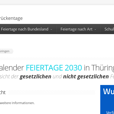
Brückentage
Feiertage nach Bundesland
Feiertage nach Art
Schul
üringen
alender
FEIERTAGE 2030
in Thürin
sicht der
gesetzlichen
und
nicht gesetzlichen
Fe
cht
r weitere Informationen.