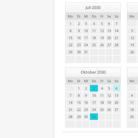
Juli 2030
Mo
Di
Mi
Do
Fr
Sa
So
Mo
1
2
3
4
5
6
7
8
9
10
11
12
13
14
5
15
16
17
18
19
20
21
12
22
23
24
25
26
27
28
19
29
30
31
26
Oktober 2030
Mo
Di
Mi
Do
Fr
Sa
So
Mo
1
2
3
4
5
6
7
8
9
10
11
12
13
4
14
15
16
17
18
19
20
11
21
22
23
24
25
26
27
18
28
29
30
31
25