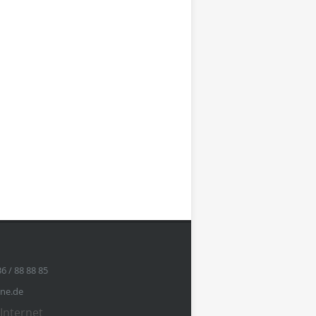
36 / 88 88 85
ine.de
Internet