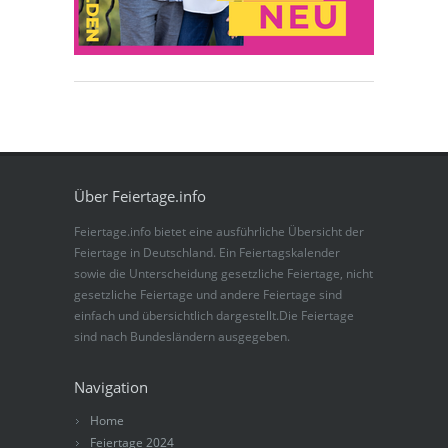
Über Feiertage.info
Feiertage.info bietet eine ausführliche Übersicht der
Feiertage in Deutschland. Ein Feiertagskalender
sowie die Unterscheidung gesetzliche Feiertage, nicht
gesetzliche Feiertage und andere Feiertage sind
einfach und übersichtlich dargestellt.Die Feiertage
sind nach Bundesländern ausgegeben.
Navigation
Home
Feiertage 2024