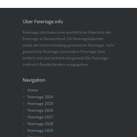
Über Feiertage.info
Feiertage.info bietet eine ausführliche Übersicht der
Feiertage in Deutschland. Ein Feiertagskalender
sowie die Unterscheidung gesetzliche Feiertage, nicht
gesetzliche Feiertage und andere Feiertage sind
einfach und übersichtlich dargestellt.Die Feiertage
sind nach Bundesländern ausgegeben.
Navigation
Home
Feiertage 2024
Feiertage 2025
Feiertage 2026
Feiertage 2027
Feiertage 2028
Feiertage 2029