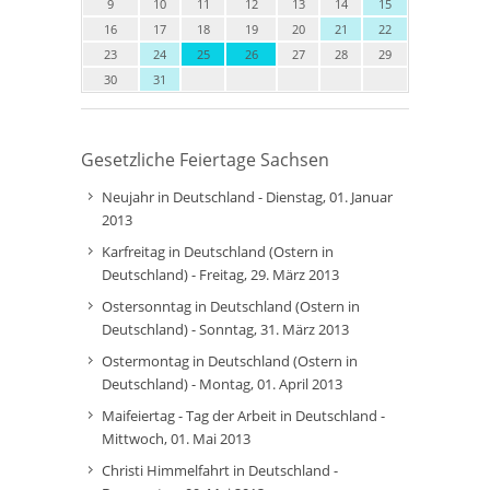
9
10
11
12
13
14
15
16
17
18
19
20
21
22
23
24
25
26
27
28
29
30
31
Gesetzliche Feiertage Sachsen
Neujahr in Deutschland - Dienstag, 01. Januar
2013
Karfreitag in Deutschland (Ostern in
Deutschland) - Freitag, 29. März 2013
Ostersonntag in Deutschland (Ostern in
Deutschland) - Sonntag, 31. März 2013
Ostermontag in Deutschland (Ostern in
Deutschland) - Montag, 01. April 2013
Maifeiertag - Tag der Arbeit in Deutschland -
Mittwoch, 01. Mai 2013
Christi Himmelfahrt in Deutschland -