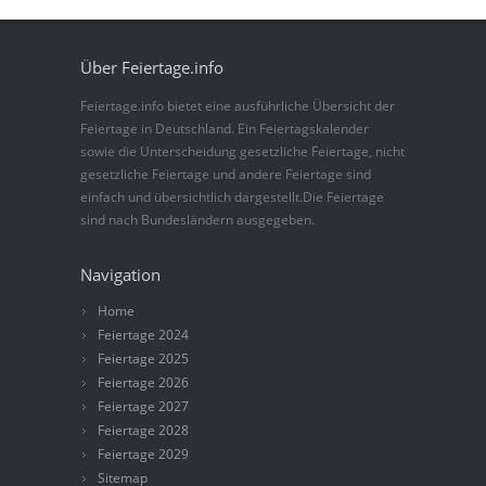
Über Feiertage.info
Feiertage.info bietet eine ausführliche Übersicht der
Feiertage in Deutschland. Ein Feiertagskalender
sowie die Unterscheidung gesetzliche Feiertage, nicht
gesetzliche Feiertage und andere Feiertage sind
einfach und übersichtlich dargestellt.Die Feiertage
sind nach Bundesländern ausgegeben.
Navigation
Home
Feiertage 2024
Feiertage 2025
Feiertage 2026
Feiertage 2027
Feiertage 2028
Feiertage 2029
Sitemap