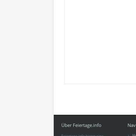
Über Feiertage.info
Nav
H
Feiertage.info bietet eine