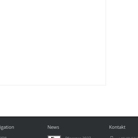
igation
News
Kontakt
ome