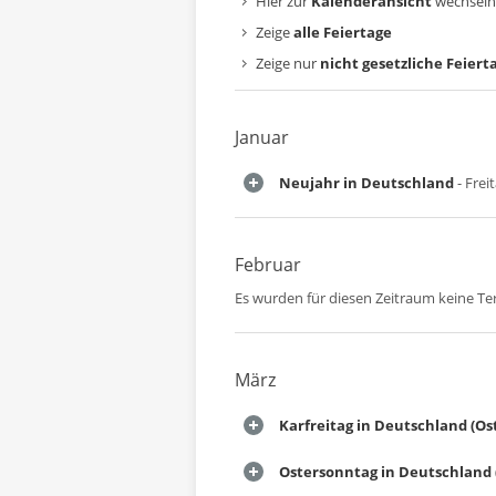
Hier zur
Kalenderansicht
wechseln
Zeige
alle Feiertage
Zeige nur
nicht gesetzliche Feiert
Januar
Neujahr in Deutschland
- Frei
Februar
Es wurden für diesen Zeitraum keine T
März
Karfreitag in Deutschland (Os
Ostersonntag in Deutschland 