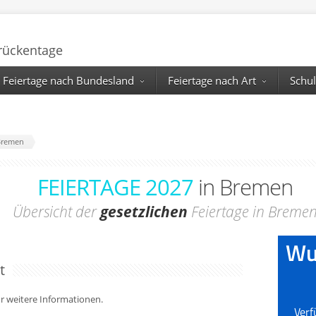
Brückentage
Feiertage nach Bundesland
Feiertage nach Art
Schul
 Bremen
FEIERTAGE 2027
in Bremen
Übersicht der
gesetzlichen
Feiertage in Breme
t
für weitere Informationen.