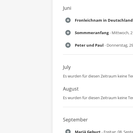
Juni
Fronleichnam in Deutschland
Sommmeranfang
- Mittwoch, 21
Peter und Paul
- Donnerstag, 29
July
Es wurden für diesen Zeitraum keine T
August
Es wurden für diesen Zeitraum keine T
September
Mariä Geburt
- Freitag, 08. Sep