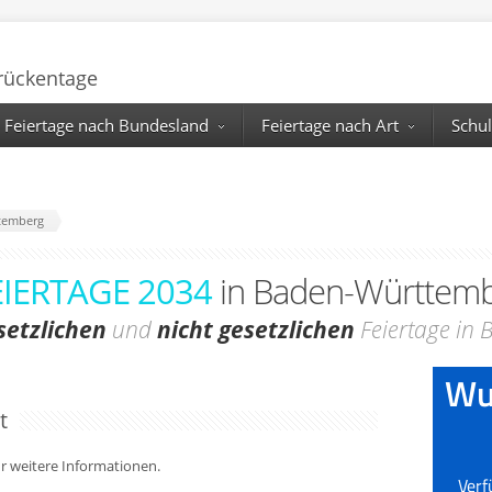
Brückentage
Feiertage nach Bundesland
Feiertage nach Art
Schul
temberg
EIERTAGE 2034
in Baden-Württem
setzlichen
und
nicht gesetzlichen
Feiertage in
t
für weitere Informationen.