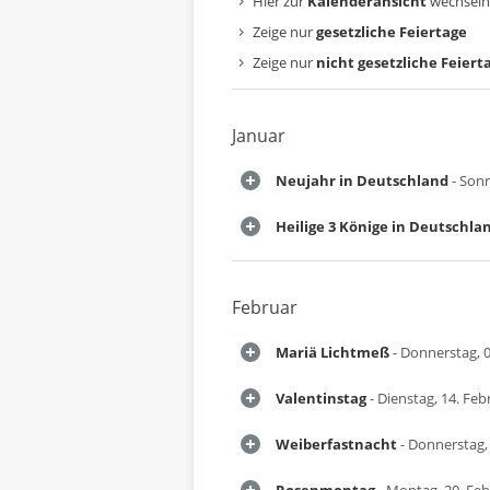
Hier zur
Kalenderansicht
wechseln
Zeige nur
gesetzliche Feiertage
Zeige nur
nicht gesetzliche Feiert
Januar
Neujahr in Deutschland
- Sonn
Heilige 3 Könige in Deutschla
Februar
Mariä Lichtmeß
- Donnerstag, 0
Valentinstag
- Dienstag, 14. Feb
Weiberfastnacht
- Donnerstag,