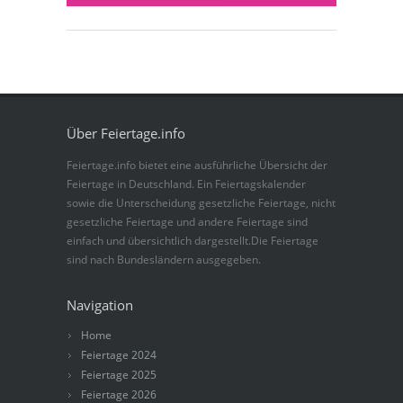
Über Feiertage.info
Feiertage.info bietet eine ausführliche Übersicht der
Feiertage in Deutschland. Ein Feiertagskalender
sowie die Unterscheidung gesetzliche Feiertage, nicht
gesetzliche Feiertage und andere Feiertage sind
einfach und übersichtlich dargestellt.Die Feiertage
sind nach Bundesländern ausgegeben.
Navigation
Home
Feiertage 2024
Feiertage 2025
Feiertage 2026