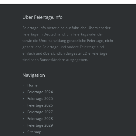
Über Feiertage.info
Feiertage.info bietet eine ausführliche Übersicht der
Feiertage in Deutschland. Ein Feiertagskalender
sowie die Unterscheidung gesetzliche Feiertage, nicht
gesetzliche Feiertage und andere Feiertage sind
einfach und übersichtlich dargestellt.Die Feiertage
sind nach Bundesländern ausgegeben.
Navigation
Home
Feiertage 2024
Feiertage 2025
Feiertage 2026
Feiertage 2027
Feiertage 2028
Feiertage 2029
Sitemap